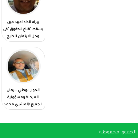
وسام عسكري
المدير العام لميناء نواكشوط
بيرام الداه اعبيد حين
الحكومة الموريتانية بين
المستقل:يشرف على الإستلام المؤقت
يسقط "قناع الحقوق "فى
الإرادة وتحديات الإدارة
لزورق الإرشاد البحري "مقامة "في
وحل الارتهان للخارج
امستردام
الحوار الوطني ...رهان
حد المأموريات الرئاسية
المرحلة ومسؤولية
والديمقراطية /الشيخ
الجميع /المشري محمد
احمدو الطلبه
فال دهاه