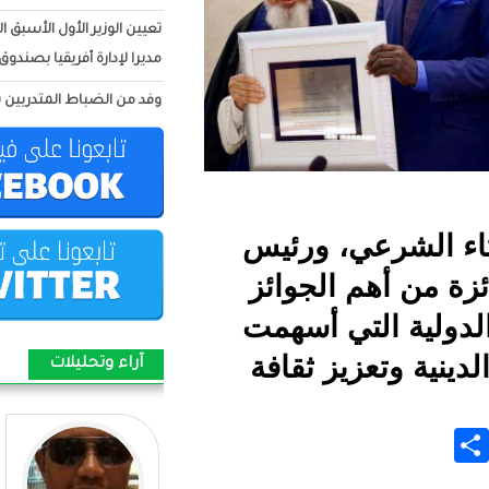
تعيين الوزير الأول الأسبق الزين ولد زيدان
مديرا لإدارة أفريقيا بصندوق النقد الدولي
وفد من الضباط المتدربين بكلية الأركان
العسكرية: يزور ميناء نواكشوط
المستقل
المدير العام لميناء نواكشوط :يشارك فى
الاجتماع رفبع المستوي لسلطات
ورئيس
الموانئ التابع للدول الأفريقية
جوائز
الأطلسية(PEAA) بالمغرب
 أسهمت
بيان شكر وامتنان من أسرة اسغير ولد
ثقافة
امبارك للسيدة الأولى مريم بنت الداه
آراء وتحليلات
توشيح الرائد الداه محمد الأمين بباة قائد
وحدة التدخل السريع 1 فى اكجوجت
توشيح العقيد محمود ولد اجدود بأعلى