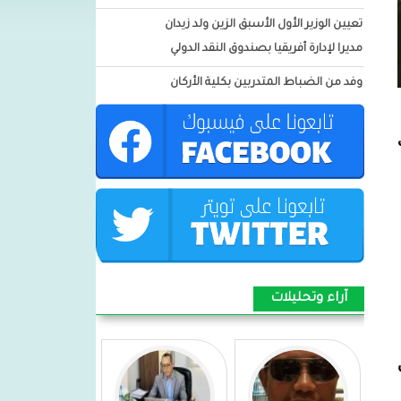
تعيين الوزير الأول الأسبق الزين ولد زيدان
مديرا لإدارة أفريقيا بصندوق النقد الدولي
وفد من الضباط المتدربين بكلية الأركان
العسكرية: يزور ميناء نواكشوط
المستقل
المدير العام لميناء نواكشوط :يشارك فى
الاجتماع رفبع المستوي لسلطات
الموانئ التابع للدول الأفريقية
الأطلسية(PEAA) بالمغرب
بيان شكر وامتنان من أسرة اسغير ولد
امبارك للسيدة الأولى مريم بنت الداه
آراء وتحليلات
توشيح الرائد الداه محمد الأمين بباة قائد
وحدة التدخل السريع 1 فى اكجوجت
توشيح العقيد محمود ولد اجدود بأعلى