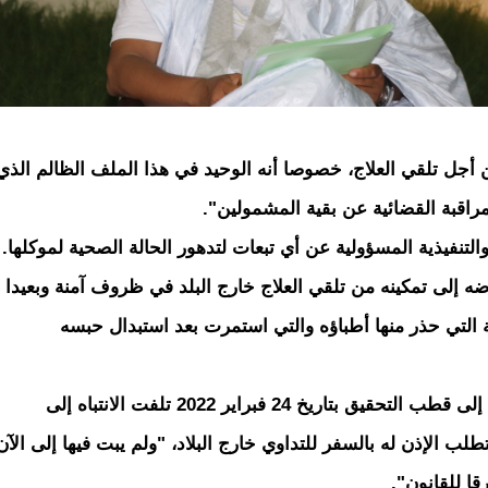
أجل تلقي العلاج، خصوصا أنه الوحيد في هذا الملف الظالم الذي
مراقبة القضائية عن بقية المشمولين".
تنفيذية المسؤولية عن أي تبعات لتدهور الحالة الصحية لموكلها.
ه إلى تمكينه من تلقي العلاج خارج البلد في ظروف آمنة وبعيدا
 التي حذر منها أطباؤه والتي استمرت بعد استبدال حبسه
كما ذكرت بأنها تقدمت بعريضة إلى قطب التحقيق بتاريخ 24 فبراير 2022 تلفت الانتباه إلى
لب الإذن له بالسفر للتداوي خارج البلاد، "ولم يبت فيها إلى الآن
قا للقانون".