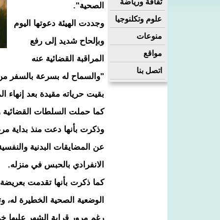
ثقافة ورياضة
الصحية".
علوم وتكلنوجيا
وجددت الهيئة دعوتها اليوم
منوعات
وبإلحاح شديد إلى رفع
مواقع
المراقبة القضائية عنه
اتصل بنا
"والسماح له بسرعة بالسفر من 
بقيت حرياته مقيدة بعد إنهاء ال
كما حملت السلطات القضائية وال
وذكرت بأنها دعت منذ بداية مرض
عن المضايقات البدنية والنفسية
الانفرادي بالحبس في منزله.
الوضعية الصحية الخطيرة له، وتط
رغم مرور قرابة الشهر عليها خر