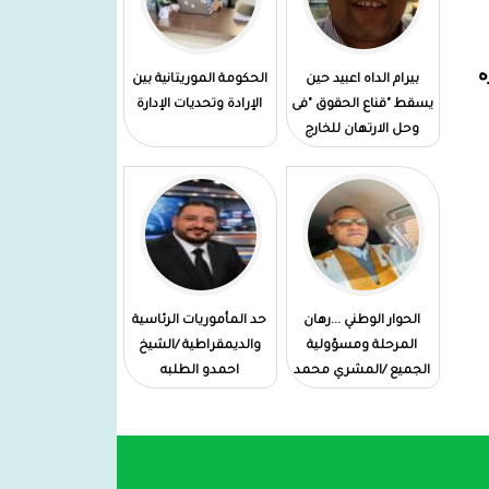
وسام عسكري
المدير العام لميناء نواكشوط
ه
بيرام الداه اعبيد حين
الحكومة الموريتانية بين
المستقل:يشرف على الإستلام المؤقت
يسقط "قناع الحقوق "فى
الإرادة وتحديات الإدارة
لزورق الإرشاد البحري "مقامة "في
وحل الارتهان للخارج
امستردام
الحوار الوطني ...رهان
حد المأموريات الرئاسية
المرحلة ومسؤولية
والديمقراطية /الشيخ
الجميع /المشري محمد
احمدو الطلبه
فال دهاه