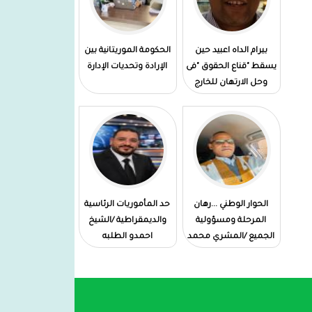
وسام عسكري
المدير العام لميناء نواكشوط
بيرام الداه اعبيد حين
الحكومة الموريتانية بين
المستقل:يشرف على الإستلام المؤقت
يسقط "قناع الحقوق "فى
الإرادة وتحديات الإدارة
لزورق الإرشاد البحري "مقامة "في
وحل الارتهان للخارج
امستردام
الحوار الوطني ...رهان
حد المأموريات الرئاسية
المرحلة ومسؤولية
والديمقراطية /الشيخ
الجميع /المشري محمد
احمدو الطلبه
فال دهاه