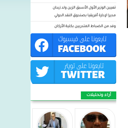
تعيين الوزير الأول الأسبق الزين ولد زيدان
مديرا لإدارة أفريقيا بصندوق النقد الدولي
وفد من الضباط المتدربين بكلية الأركان
العسكرية: يزور ميناء نواكشوط
المستقل
المدير العام لميناء نواكشوط :يشارك فى
الاجتماع رفبع المستوي لسلطات
الموانئ التابع للدول الأفريقية
الأطلسية(PEAA) بالمغرب
بيان شكر وامتنان من أسرة اسغير ولد
امبارك للسيدة الأولى مريم بنت الداه
آراء وتحليلات
توشيح الرائد الداه محمد الأمين بباة قائد
وحدة التدخل السريع 1 فى اكجوجت
توشيح العقيد محمود ولد اجدود بأعلى