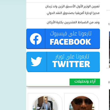
تعيين الوزير الأول الأسبق الزين ولد زيدان
مديرا لإدارة أفريقيا بصندوق النقد الدولي
وفد من الضباط المتدربين بكلية الأركان
العسكرية: يزور ميناء نواكشوط
المستقل
المدير العام لميناء نواكشوط :يشارك فى
الاجتماع رفبع المستوي لسلطات
الموانئ التابع للدول الأفريقية
الأطلسية(PEAA) بالمغرب
بيان شكر وامتنان من أسرة اسغير ولد
امبارك للسيدة الأولى مريم بنت الداه
آراء وتحليلات
توشيح الرائد الداه محمد الأمين بباة قائد
وحدة التدخل السريع 1 فى اكجوجت
توشيح العقيد محمود ولد اجدود بأعلى