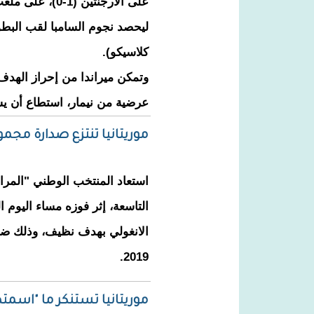
على الأرجنتين (1
ليحصد نجوم السامبا لقب البطول
كلاسيكو).
عرضية من نيمار، استطاع أن يس
موريتانيا تنتزع صدارة مجم
استعاد المنتخب الوطني "المر
التاسعة، إثر فوزه مساء اليوم ا
الانغولي بهدف نظيف، وذلك ضم
2019.
موريتانيا تستنكر ما "اسم