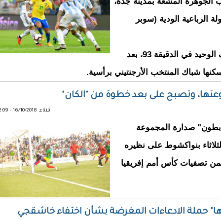
-0)، على ملعب الجوهرة المشعة بمدينة جدة،
ة الرباعية الودية (سوبر
وتمكن ميراندا من إحراز الهدف الوحيد في الدقيقة 93، بعد
كنها شباك المنتخب الأرجنتيني برأسية.
وعتها، وتصبح على بعد خطوة من "الكان"
ثلاثاء, 16/10/2018 - 22:09
ابطون" صدارة المجموعة
لثلاثاء بنواكشوط على نظيره
ن تصفيات كأس أمم إفريقيا
تها" حملة الادعاءات المغرضة بشأن اختفاء خاشقجي