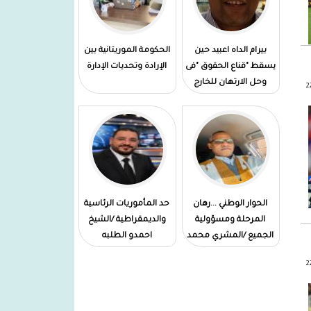
وسام عسكري
المدير العام لميناء نواكشوط
بيرام الداه اعبيد حين
الحكومة الموريتانية بين
المستقل:يشرف على الإستلام المؤقت
يسقط "قناع الحقوق "فى
الإرادة وتحديات الإدارة
لزورق الإرشاد البحري "مقامة "في
وحل الارتهان للخارج
امستردام
الحوار الوطني ...رهان
حد المأموريات الرئاسية
المرحلة ومسؤولية
والديمقراطية /الشيخ
الجميع /المشري محمد
احمدو الطلبه
فال دهاه