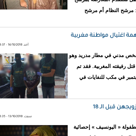
 مرشح النظام أم مرشح
تهمة اغتيال مواطنة مغربية
أحد, 14/10/2018 - 23:37
شخص مدني في مطار مدريد وهو
تل رفيقته المغربية. فقد تم
ف جثة الضحية في 27 سبتمبر في مكب للنفايات في
ويجهن قبل الـ 18
سبت, 13/10/2018 - 18:35
طفولة « اليونسيف » إحصائية